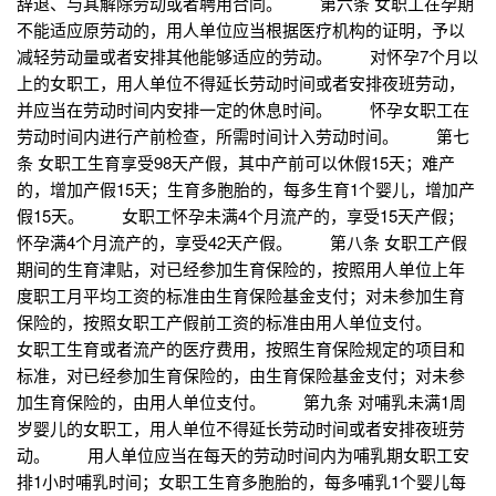
辞退、与其解除劳动或者聘用合同。 第六条 女职工在孕期
不能适应原劳动的，用人单位应当根据医疗机构的证明，予以
减轻劳动量或者安排其他能够适应的劳动。 对怀孕7个月以
上的女职工，用人单位不得延长劳动时间或者安排夜班劳动，
并应当在劳动时间内安排一定的休息时间。 怀孕女职工在
劳动时间内进行产前检查，所需时间计入劳动时间。 第七
条 女职工生育享受98天产假，其中产前可以休假15天；难产
的，增加产假15天；生育多胞胎的，每多生育1个婴儿，增加产
假15天。 女职工怀孕未满4个月流产的，享受15天产假；
怀孕满4个月流产的，享受42天产假。 第八条 女职工产假
期间的生育津贴，对已经参加生育保险的，按照用人单位上年
度职工月平均工资的标准由生育保险基金支付；对未参加生育
保险的，按照女职工产假前工资的标准由用人单位支付。
女职工生育或者流产的医疗费用，按照生育保险规定的项目和
标准，对已经参加生育保险的，由生育保险基金支付；对未参
加生育保险的，由用人单位支付。 第九条 对哺乳未满1周
岁婴儿的女职工，用人单位不得延长劳动时间或者安排夜班劳
动。 用人单位应当在每天的劳动时间内为哺乳期女职工安
排1小时哺乳时间；女职工生育多胞胎的，每多哺乳1个婴儿每