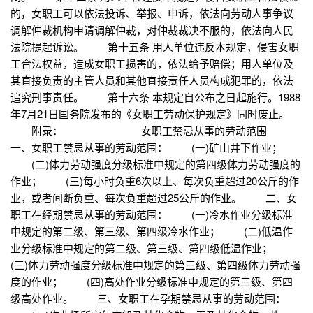
的，女职工可以依法投诉、举报、申诉，依法向劳动人事争议
调解仲裁机构申请调解仲裁，对仲裁裁决不服的，依法向人民
法院提起诉讼。 第十五条 用人单位违反本规定，侵害女职
工合法权益，造成女职工损害的，依法给予赔偿；用人单位及
其直接负责的主管人员和其他直接责任人员构成犯罪的，依法
追究刑事责任。 第十六条 本规定自公布之日起施行。1988
年7月21日国务院发布的《女职工劳动保护规定》同时废止。
附录： 女职工禁忌从事的劳动范围
一、女职工禁忌从事的劳动范围： (一)矿山井下作业；
(二)体力劳动强度分级标准中规定的第四级体力劳动强度的
作业； (三)每小时负重6次以上、每次负重超过20公斤的作
业，或者间断负重、每次负重超过25公斤的作业。 二、女
职工在经期禁忌从事的劳动范围： (一)冷水作业分级标准
中规定的第二级、第三级、第四级冷水作业； (二)低温作
业分级标准中规定的第二级、第三级、第四级低温作业；
(三)体力劳动强度分级标准中规定的第三级、第四级体力劳动强
度的作业； (四)高处作业分级标准中规定的第三级、第四
级高处作业。 三、女职工在孕期禁忌从事的劳动范围：