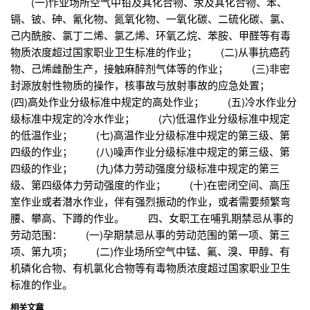
(一)作业场所空气中铅及其化合物、汞及其化合物、苯、
镉、铍、砷、氰化物、氮氧化物、一氧化碳、二硫化碳、氯、
己内酰胺、氯丁二烯、氯乙烯、环氧乙烷、苯胺、甲醛等有毒
物质浓度超过国家职业卫生标准的作业； (二)从事抗癌药
物、己烯雌酚生产，接触麻醉剂气体等的作业； (三)非密
封源放射性物质的操作，核事故与放射事故的应急处置；
(四)高处作业分级标准中规定的高处作业； (五)冷水作业分
级标准中规定的冷水作业； (六)低温作业分级标准中规定
的低温作业； (七)高温作业分级标准中规定的第三级、第
四级的作业； (八)噪声作业分级标准中规定的第三级、第
四级的作业； (九)体力劳动强度分级标准中规定的第三
级、第四级体力劳动强度的作业； (十)在密闭空间、高压
室作业或者潜水作业，伴有强烈振动的作业，或者需要频繁弯
腰、攀高、下蹲的作业。 四、女职工在哺乳期禁忌从事的
劳动范围： (一)孕期禁忌从事的劳动范围的第一项、第三
项、第九项； (二)作业场所空气中锰、氟、溴、甲醇、有
机磷化合物、有机氯化合物等有毒物质浓度超过国家职业卫生
标准的作业。
相关文章