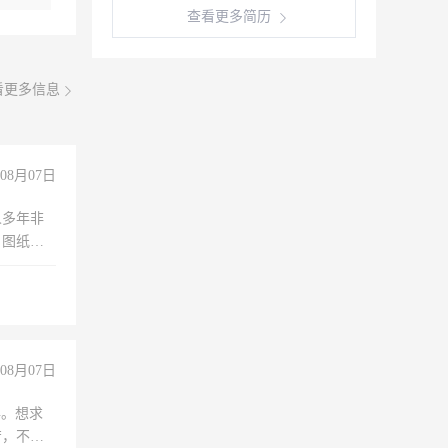
查看更多简历
看更多信息
08月07日
人多年非
、图纸制
诚合作，
08月07日
年。想求
苦，不怕