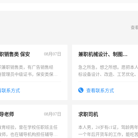
查
职销售类 保安
08月07日
兼职机械设计、制图、设备改造
职兼职销售类，有广告销售经
急之所急，想之所想。愿把本
络管理员中级证书，保安类保安
标设备设计、改造、工艺优化
形象岗或幼儿园保安，维修水电
作和分解的经验与您分享。 真
压电工证和十几年工作经验
结识有识之士，共享未来。
看联系方式
查看联系方式
导老师
08月07日
求职司机
教育经验，曾在学校任职班主任
本人男，24岁有c1证，驾龄两
教师，也在辅导机构担任辅导教
一个年后开货车的工作，能吃