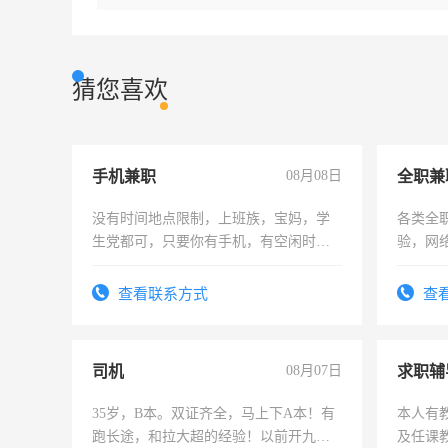
猜您喜欢
手机兼职
08月08日
全职兼
没有时间地点限制，上班族，宝妈，学
各类全
生党都可，只要你有手机，有空闲时
验，网
间，一单一结，一天二三十不成问题，
队长，
勤快的四五十，每天挣零花钱没问题！
有高低
查看联系方式
查
司机
08月07日
求职辅
35岁，B本。双证齐全，马上下A本！有
本人有
跑长途，和拉大超的经验！以前开九米
及任课