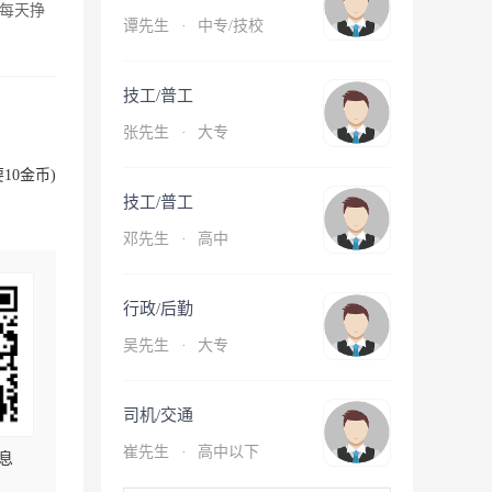
每天挣
谭先生
·
中专/技校
技工/普工
张先生
·
大专
10金币)
技工/普工
邓先生
·
高中
行政/后勤
吴先生
·
大专
司机/交通
崔先生
·
高中以下
息