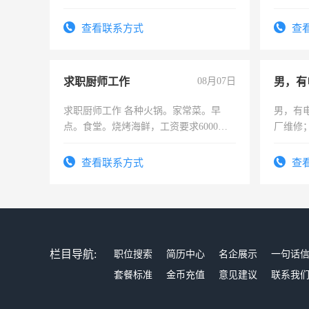
六，渣土车
师，求
查看联系方式
查
求职厨师工作
08月07日
男，有
求职厨师工作 各种火锅。家常菜。早
男，有
点。食堂。烧烤海鲜，工资要求6000以
厂维修
上
上，枣
电话
查看联系方式
查
栏目导航:
职位搜索
简历中心
名企展示
一句话
套餐标准
金币充值
意见建议
联系我