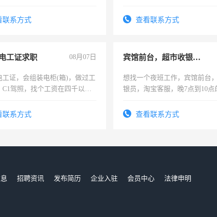
周一至周五辅导老师的工作
加班。
看联系方式
查看联系方式
电工证求职
08月07日
宾馆前台，超市收银员，淘宝客服
电工证，会组装电柜(箱)，做过工
想找一个夜班工作，宾馆前台
；C1驾照，找个工资在四千以
银员，淘宝客服，晚7点到10点
强县以外需要有住宿，保险勿扰
工，麻烦看到的老板加我微信
号同微信
看联系方式
查看联系方式
信息
招聘资讯
发布简历
企业入驻
会员中心
法律申明
们