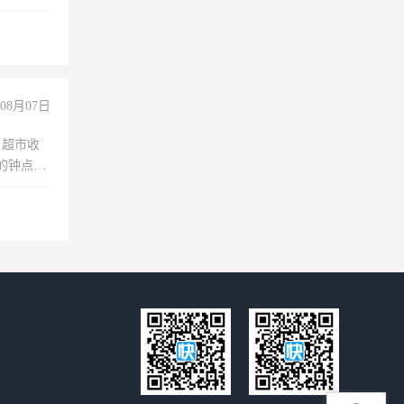
08月07日
，超市收
的钟点
聊，手机